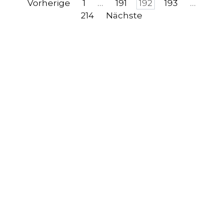
Seitennummerierung
Vorherige
1
…
191
192
193
…
der
214
Nächste
Beiträge