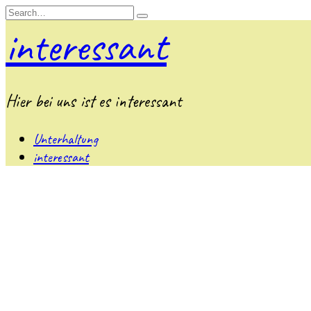
Skip
Search
to
for:
interessant
content
Hier bei uns ist es interessant
Unterhaltung
interessant