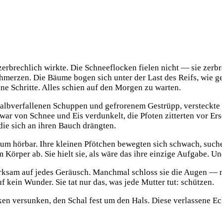
e zerbrechlich wirkte. Die Schneeflocken fielen nicht — sie zer
erzen. Die Bäume bogen sich unter der Last des Reifs, wie gefr
ne Schritte. Alles schien auf den Morgen zu warten.
albverfallenen Schuppen und gefrorenem Gestrüpp, versteckte s
 war von Schnee und Eis verdunkelt, die Pfoten zitterten vor E
die sich an ihren Bauch drängten.
um hörbar. Ihre kleinen Pfötchen bewegten sich schwach, such
m Körper ab. Sie hielt sie, als wäre das ihre einzige Aufgabe. U
merksam auf jedes Geräusch. Manchmal schloss sie die Augen —
f kein Wunder. Sie tat nur das, was jede Mutter tut: schützen.
nken versunken, den Schal fest um den Hals. Diese verlassene E