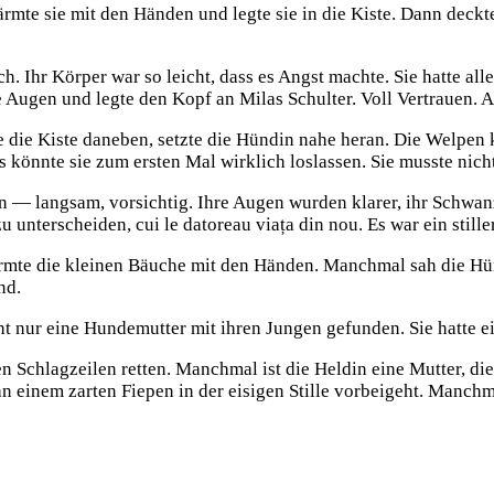
e sie mit den Händen und legte sie in die Kiste. Dann deckte si
h. Ihr Körper war so leicht, dass es Angst machte. Sie hatte al
e Augen und legte den Kopf an Milas Schulter. Voll Vertrauen. 
die Kiste daneben, setzte die Hündin nahe heran. Die Welpen kro
als könnte sie zum ersten Mal wirklich loslassen. Sie musste nich
 — langsam, vorsichtig. Ihre Augen wurden klarer, ihr Schwanz
nterscheiden, cui le datoreau viața din nou. Es war ein stiller
 wärmte die kleinen Bäuche mit den Händen. Manchmal sah die H
nd.
ht nur eine Hundemutter mit ihren Jungen gefunden. Sie hatte e
n Schlagzeilen retten. Manchmal ist die Heldin eine Mutter, di
n einem zarten Fiepen in der eisigen Stille vorbeigeht. Manchm