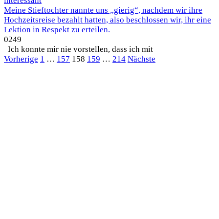
interessant
Meine Stieftochter nannte uns „gierig“, nachdem wir ihre
Hochzeitsreise bezahlt hatten, also beschlossen wir, ihr eine
Lektion in Respekt zu erteilen.
0
249
Ich konnte mir nie vorstellen, dass ich mit
Seitennummerierung
Vorherige
1
…
157
158
159
…
214
Nächste
der
Beiträge