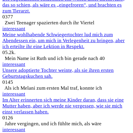
das so schien, als wäre es „eingefroren“, und brachten es
zum Tierarzt.
0
377
Zwei Teenager spazierten durch ihr Viertel
interessant
Meine wohlhabende Schwiegertochter lud mich zum
Abendessen ein, um mich in Verlegenheit zu bringen, aber
ich erteilte ihr eine Lektion in Respekt.
0
5.2k.
Mein Name ist Ruth und ich bin gerade nach 40
interessant
Unsere adoptierte Tochter weinte, als sie ihren ersten
Geburtstagskuchen sah.
0
145
Als ich Melani zum ersten Mal traf, konnte ich
interessant
Im Alter erinnerten sich meine Kinder daran, dass sie eine
Mutter haben, aber ich werde nie vergessen, wie sie mich
einst verlassen haben.
0
126
Jahre vergingen, und ich fühlte mich, als wäre
interessant