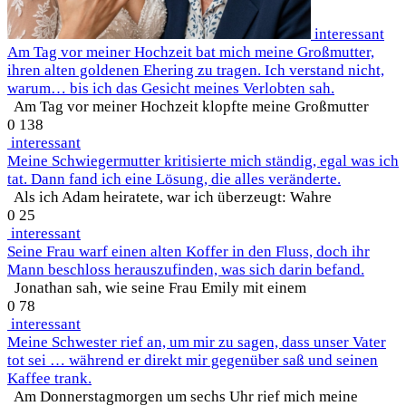
interessant
Am Tag vor meiner Hochzeit bat mich meine Großmutter,
ihren alten goldenen Ehering zu tragen. Ich verstand nicht,
warum… bis ich das Gesicht meines Verlobten sah.
Am Tag vor meiner Hochzeit klopfte meine Großmutter
0
138
interessant
Meine Schwiegermutter kritisierte mich ständig, egal was ich
tat. Dann fand ich eine Lösung, die alles veränderte.
Als ich Adam heiratete, war ich überzeugt: Wahre
0
25
interessant
Seine Frau warf einen alten Koffer in den Fluss, doch ihr
Mann beschloss herauszufinden, was sich darin befand.
Jonathan sah, wie seine Frau Emily mit einem
0
78
interessant
Meine Schwester rief an, um mir zu sagen, dass unser Vater
tot sei … während er direkt mir gegenüber saß und seinen
Kaffee trank.
Am Donnerstagmorgen um sechs Uhr rief mich meine