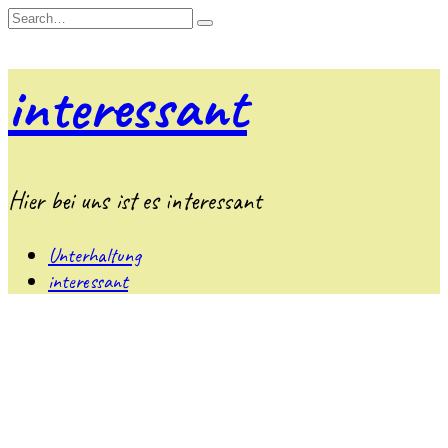
Skip
Search
to
for:
content
interessant
Hier bei uns ist es interessant
Unterhaltung
interessant