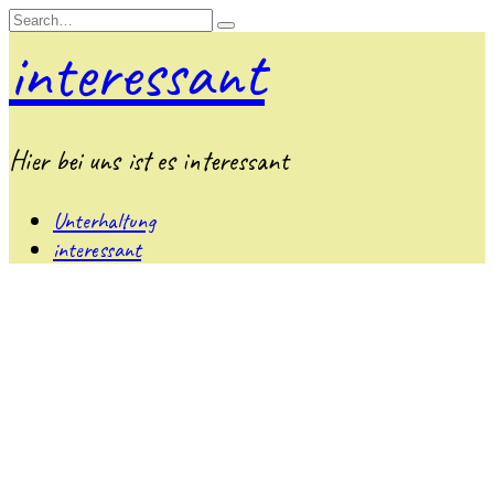
Skip
Search
to
for:
interessant
content
Hier bei uns ist es interessant
Unterhaltung
interessant