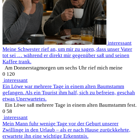
interessant
Meine Schwester rief an, um mir zu sagen, dass unser Vater
tot sei … während er direkt mir gegenüber saß und seinen
Kaffee trank.
Am Donnerstagmorgen um sechs Uhr rief mich meine
0
120
interessant
Ein Löwe war mehrere Tage in einem alten Baumstamm
gefangen. Als ein Tourist ihm half, sich zu befreien, geschah
etwas Unerwartetes.
Ein Löwe saß mehrere Tage in einem alten Baumstamm fest.
0
58
interessant
Mein Mann fuhr wenige Tage vor der Geburt unserer
Zwillinge in den Urlaub – als er nach Hause zurückkehrte,
erwartete ihn eine wichtige Erkenntnis.