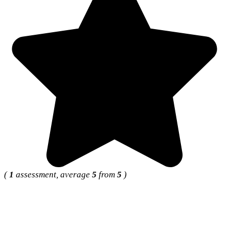
(
1
assessment, average
5
from
5
)