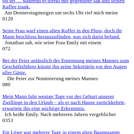
tot sei … während er direkt mir gegenüber saß und seinen
Kaffee trank.
Am Donnerstagmorgen um sechs Uhr rief mich meine
0
120
Seine Frau warf einen alten Koffer in den Fluss, doch ihr
Mann beschloss herauszufinden, was sich darin befand.
Jonathan sah, wie seine Frau Emily mit einem
0
72
Bei der Feier anlässlich der Ernennung meines Mannes zum
Geschäftsführer küsste ihn seine Sekretärin vor den Augen
aller Gäste.
Die Feier zur Nominierung meines Mannes
0
80
Mein Mann fuhr wenige Tage vor der Geburt unserer
Zwillinge in den Urlaub – als er nach Hause zurückkehrte,
erwartete ihn eine wichtige Erkenntnis.
Ich heiße Emily. Nach mehreren Jahren vergeblicher
0
353
Ein Löwe war mehrere Tage in einem alten Baumstamm