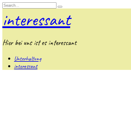
Skip
Search
to
for:
interessant
content
Hier bei uns ist es interessant
Unterhaltung
interessant