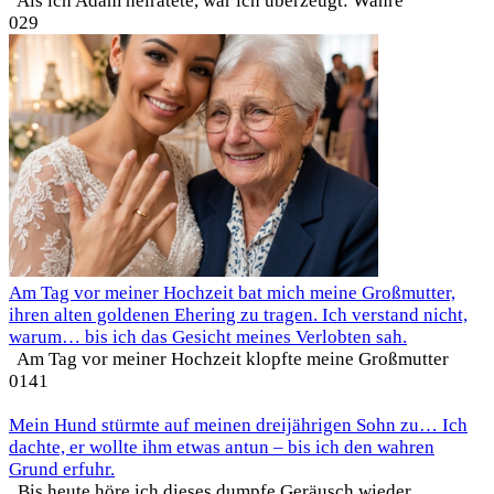
Als ich Adam heiratete, war ich überzeugt: Wahre
0
29
Am Tag vor meiner Hochzeit bat mich meine Großmutter,
ihren alten goldenen Ehering zu tragen. Ich verstand nicht,
warum… bis ich das Gesicht meines Verlobten sah.
Am Tag vor meiner Hochzeit klopfte meine Großmutter
0
141
Mein Hund stürmte auf meinen dreijährigen Sohn zu… Ich
dachte, er wollte ihm etwas antun – bis ich den wahren
Grund erfuhr.
Bis heute höre ich dieses dumpfe Geräusch wieder