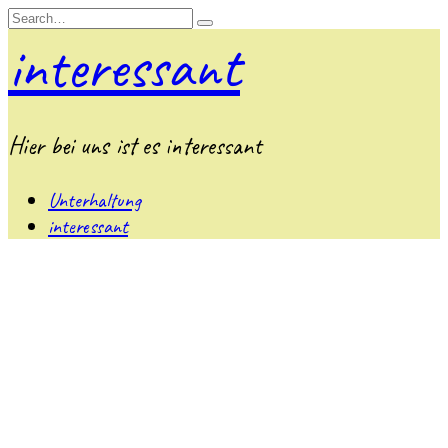
Skip
Search
to
for:
interessant
content
Hier bei uns ist es interessant
Unterhaltung
interessant