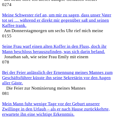
0
274
Meine Schwester rief an, um mir zu sagen, dass unser Vater
tot sei … während er direkt mir gegenüber saß und seinen
Kaffee trank.
Am Donnerstagmorgen um sechs Uhr rief mich meine
0
155
Seine Frau warf einen alten Koffer in den Fluss, doch ihr
Mann beschloss herauszufinden, was sich darin befand.
Jonathan sah, wie seine Frau Emily mit einem
0
78
Bei der Feier anlässlich der Ernennung meines Mannes zum
Geschäftsführer küsste ihn seine Sekretärin vor den Augen
aller Gäste.
Die Feier zur Nominierung meines Mannes
0
81
Mein Mann fuhr wenige Tage vor der Geburt unserer
Zwillinge in den Urlaub – als er nach Hause zurückkehrte,
erwartete ihn eine wichtige Erkenntnis.