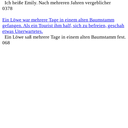
Ich heiße Emily. Nach mehreren Jahren vergeblicher
0
378
Ein Löwe war mehrere Tage in einem alten Baumstamm
gefangen. Als ein Tourist ihm half, sich zu befreien, geschah
etwas Unerwartetes.
Ein Löwe saß mehrere Tage in einem alten Baumstamm fest.
0
68