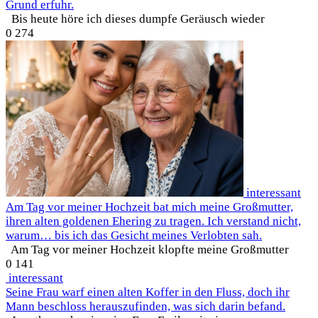
Grund erfuhr.
Bis heute höre ich dieses dumpfe Geräusch wieder
0
274
interessant
Am Tag vor meiner Hochzeit bat mich meine Großmutter,
ihren alten goldenen Ehering zu tragen. Ich verstand nicht,
warum… bis ich das Gesicht meines Verlobten sah.
Am Tag vor meiner Hochzeit klopfte meine Großmutter
0
141
interessant
Seine Frau warf einen alten Koffer in den Fluss, doch ihr
Mann beschloss herauszufinden, was sich darin befand.